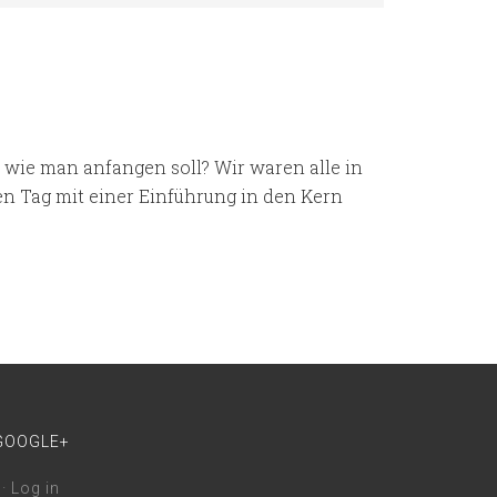
, wie man anfangen soll? Wir waren alle in
n Tag mit einer Einführung in den Kern
GOOGLE+
·
Log in