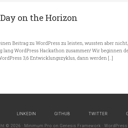
Day on the Horizon
einen Beitrag zu WordPress zu leisten, wussten aber nicht
 Tag lang WordPress Hackathon zusammen! Wir beginnen de
WordPress 3,6 Entwicklungszyklus, dann werden […]
LINKEDIN
GITHUB
TWITTER
ght © 2026 ·
Minimum Pro
on
Genesis Framework
·
WordPress