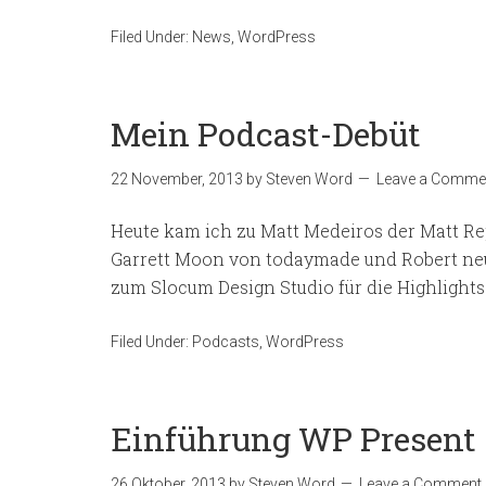
Filed Under:
News
,
WordPress
Mein Podcast-Debüt
22 November, 2013
by
Steven Word
Leave a Comme
Heute kam ich zu Matt Medeiros der Matt Rep
Garrett Moon von todaymade und Robert neu
zum Slocum Design Studio für die Highlights
Filed Under:
Podcasts
,
WordPress
Einführung WP Present
26 Oktober, 2013
by
Steven Word
Leave a Comment