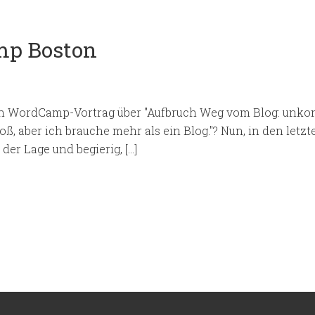
mp Boston
 WordCamp-Vortrag über "Aufbruch Weg vom Blog: unkonv
oß, aber ich brauche mehr als ein Blog."? Nun, in den letzt
er Lage und begierig, […]