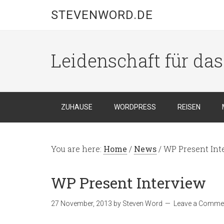
STEVENWORD.DE
Leidenschaft für da
ZUHAUSE
WORDPRESS
REISEN
You are here:
Home
/
News
/
WP Present Int
WP Present Interview
27 November, 2013
by
Steven Word
Leave a Comme