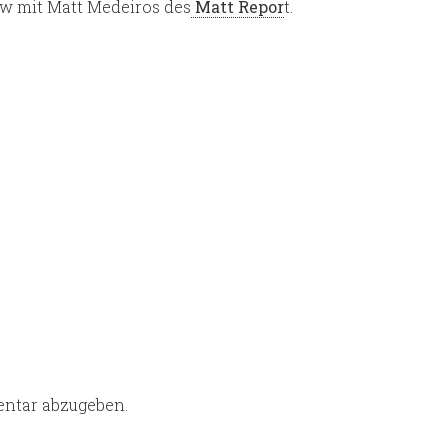
ew mit Matt Medeiros des
Matt Repor
t.
ntar abzugeben.