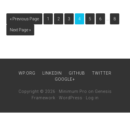
…
« Previous Page
1
2
3
4
5
6
8
Next Page »
WP.ORG
LINKEDIN
GITHUB
TWITTER
GOOGLE+
Copyright © 2026 ·
Minimum Pro
on
Genesis
Framework
·
WordPress
·
Log in